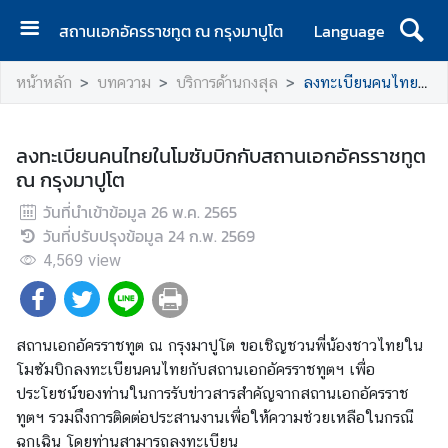
สถานเอกอัครราชทูต ณ กรุงมาปูโต
Language
ห
หน้าหลัก
บทความ
บริการด้านกงสุล
ลงทะเบียนคนไทยในโมซัมบิกกับสถานเอกอัครราชทูต ณ กรุงมาปูโต
น้
า
แ
ลงทะเบียนคนไทยในโมซัมบิกกับสถานเอกอัครราชทูต
ร
ณ กรุงมาปูโต
ก
วันที่นำเข้าข้อมูล
26 พ.ค. 2565
เ
วันที่ปรับปรุงข้อมูล
24 ก.พ. 2569
กี่
4,569
view
ย
ว
กั
สถานเอกอัครราชทูต ณ กรุงมาปูโต ขอเชิญชวนพี่น้องชาวไทยใน
บ
โมซัมบิกลงทะเบียนคนไทยกับสถานเอกอัครราชทูตฯ เพื่อ
ส
ประโยชน์ของท่านในการรับข่าวสารสำคัญจากสถานเอกอัครราช
ถ
ทูตฯ รวมถึงการติดต่อประสานงานเพื่อให้ความช่วยเหลือในกรณี
า
ฉุกเฉิน โดยท่านสามารถลงทะเบียน
น