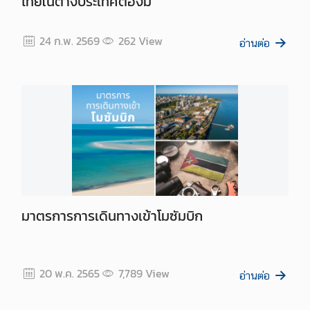
ไทยในต่างประเทศต้องมี
ล
24 ก.พ. 2569
262
View
อ่านต่อ
ก
า
ร
เ
ดิ
น
ท
า
ง
เ
มาตรการการเดินทางเข้าโมซัมบิก
ข้
า
โ
20 พ.ค. 2565
7,789
View
ม
อ่านต่อ
ซั
ม