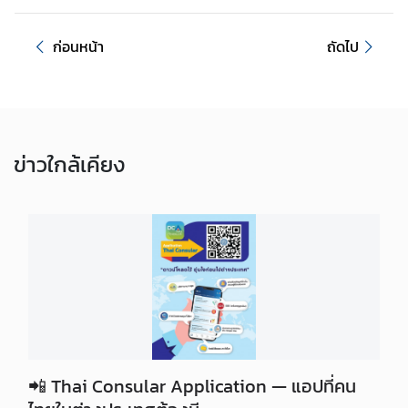
ป
ร
ก่อนหน้า
ถัดไป
ะ
ก
า
ศ
ข่าว
ใกล้เคียง
บ
ริ
ก
า
ร
ด้
า
น
ก
ง
📲 Thai Consular Application — แอปที่คน
สุ