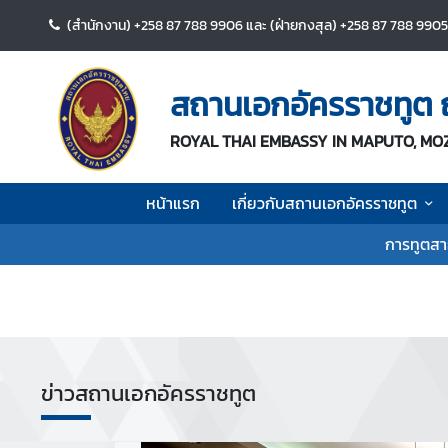
(สำนักงาน) +258 87 788 9906 และ (ฝ่ายกงสุล) +258 87 788 990
ห
น้
สถานเอกอัครราชทูต 
า
แ
ROYAL THAI EMBASSY IN MAPUTO, M
ร
ก
หน้าแรก
เกี่ยวกับสถานเอกอัครราชทูต
เ
การทูตสา
กี่
ย
ว
กั
บ
ส
ข่าวสถานเอกอัครราชทูต
ถ
า
น