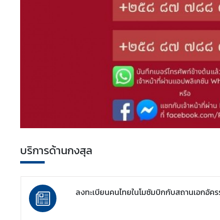
เ
ท
ศ
ไ
ท
ย
ก
า
ร
ทู
ต
ส
บริการด้านกงสุล
า
ธ
า
ลงทะเบียนคนไทยในโมซัมบิกกับสถานเอกอัครร
ร
ณ
ะ