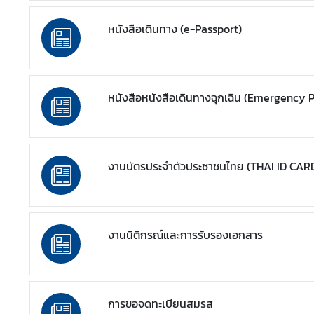
(
หนังสือเดินทาง (e-Passport)
P
u
b
l
หนังสือหนังสือเดินทางฉุกเฉิน (Emergency 
i
c
D
i
p
งานบัตรประจำตัวประชาชนไทย (THAI ID CAR
l
o
m
a
งานนิติกรณ์และการรับรองเอกสาร
c
y
)
การขอจดทะเบียนสมรส