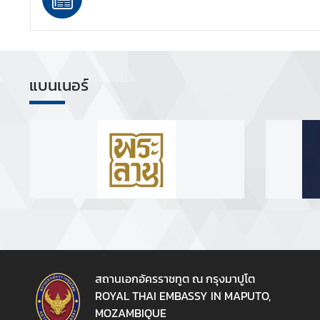
B
u
s
i
แบนเนอร์
n
e
s
s
I
n
f
o
r
m
a
t
สถานเอกอัครราชทูต ณ กรุงมาปูโต
i
ROYAL THAI EMBASSY IN MAPUTO,
o
MOZAMBIQUE