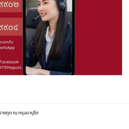
าชทูต ณ กรุงมาปูโต