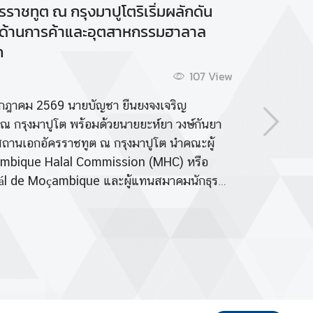
เชื่อมโยงธุรกิจฮาลาลไทย–โมซัมบิก พร้อมสำรวจ
ศักยภาพสินค้าและภาคการผลิตของไทย
23 ก.ค. 2569
99
Vie
ระหว่างวันที่ 14–17 กรกฎาคม 2569 นายยะห์ยา วงษ์กันยา
เลขานุการเอกเเละหัวหน้าฝ่ายเศรษฐกิจได้นำคณะผู้แทนจาก
Mozambique Halal Commission (MHC) หรือ Comissão
Halál de Moçambique และสมาคมนักธุรกิจและผู้ประกอบการ
มุสลิมโมซัมบิก (AMEEM) เยือนประเทศไทย เพื่อสำรวจโอกาส
ด้านการค้า การลงทุน และอุตสาหกรรมฮาลาล
อ่านต่อ