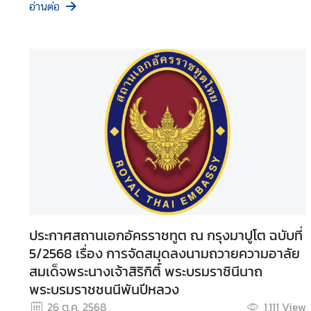
อ่านต่อ
ล
ก
า
ร
เ
ดิ
น
ท
า
ง
เ
ข้
ประกาศสถานเอกอัครราชทูต ณ กรุงมาปูโต ฉบับที่
า
5/2568 เรื่อง การจัดสมุดลงนามถวายความอาลัย
โ
สมเด็จพระนางเจ้าสิริกิติ์ พระบรมราชินีนาถ
ม
พระบรมราชชนนีพันปีหลวง
ซั
26 ต.ค. 2568
1,111
View
ม