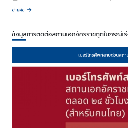
บิ
อ่านต่อ
ก
เ
รื่
ข้อมูลการติดต่อสถานเอกอัครราชทูตในกรณีเร่ง
อ
ง
น่
เบอร์โทรศัพท์สายด่วนสถา
า
รู้
ก
า
ร
ต่
า
ง
ป
ร
ะ