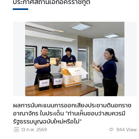
ประกาศสถานเอกอัครราชทูต
ป
tiative (TAI) ของรัฐบาลไทย
ร
ะ
ก
า
ศ
บ
ริ
ก
า
ร
ด้
ผลการนับคะแนนการออกเสียงประชามตินอกราช
า
อาณาจักร ในประเด็น “ท่านเห็นชอบว่าสมควรมี
น
รัฐธรรมนูญฉบับใหม่หรือไม่”
ก
13 ก.พ. 2569
944
View
ง
สุ