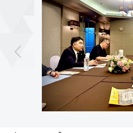
าปูโตริเริ่มผลักดัน
เ
ะอุตสาหกรรมฮาลาล
อ
ก
อั
107
View
ค
ร
บัญชา ยืนยงจงเจริญ
ร
มด้วยนายยะห์ยา วงษ์กันยา
า
 ณ กรุงมาปูโต นำคณะผู้
ช
mmission (MHC) หรือ
ทู
 และผู้แทนสมาคมนักธุรกิจ
ต
ก (Mozambican Muslim
 and Business Owner -
ข่
และหารือ (Working Dinner)
า
sociation หรือ สมาคมการ
ว
หยก ที่ปรึกษา
แ
ล
ริมความร่วมมือด้านการค้า
ะ
หว่างไทยกับโมซัมบิก ภาย