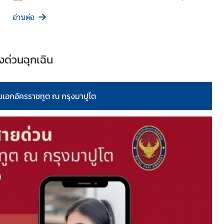
อ่านต่อ
ด่วนฉุกเฉิน
นเอกอัครราชทูต ณ กรุงมาปูโต